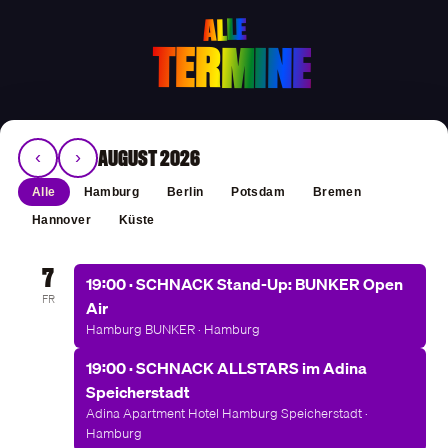
ALLE
TERMINE
AUGUST 2026
‹
›
Alle
Hamburg
Berlin
Potsdam
Bremen
Hannover
Küste
7
19:00 · SCHNACK Stand-Up: BUNKER Open
FR
Air
Hamburg BUNKER · Hamburg
19:00 · SCHNACK ALLSTARS im Adina
Speicherstadt
Adina Apartment Hotel Hamburg Speicherstadt ·
Hamburg