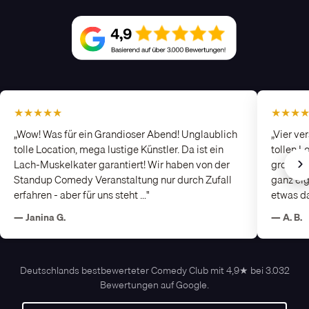
★★★★★
★★★
„Wow! Was für ein Grandioser Abend! Unglaublich
„Vier ve
tolle Location, mega lustige Künstler. Da ist ein
tollen L
›
Lach-Muskelkater garantiert! Wir haben von der
großarti
Standup Comedy Veranstaltung nur durch Zufall
ganz eig
erfahren - aber für uns steht …"
etwas da
— Janina G.
— A. B.
Deutschlands bestbewerteter Comedy Club mit 4,9★ bei 3.032
Bewertungen auf Google.