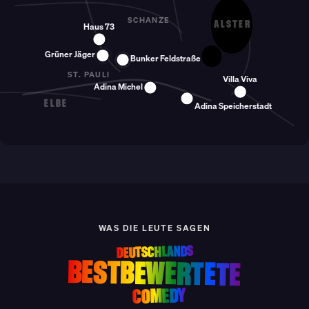
SCHANZE
ALSTER
Haus 73
Grüner Jäger
Bunker Feldstraße
ST. PAULI
Villa Viva
Adina Michel
ELBE
Adina Speicherstadt
WAS DIE LEUTE SAGEN
DEUTSCHLANDS
BESTBEWERTETE
COMEDY