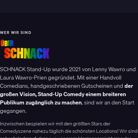
stimmen. Fehler bitte schnellstmöglich melden.
unterhaltet euch nicht während der Show, ihr seid ja auch da um
sehr leise ist. Ansonsten müsstet ihr leider den Saal verlassen.
unterhalten zu werden.
Im Zusammenschluss mit anderen Comedy Clubs in Hamburg
haben wir ein Awareness-Konzept entwickelt, das auf jeder
WER WIR SIND
Veranstaltung ausliegt. Sprecht uns gerne an, wenn euch etwas
ÜBER
auffällt.
SCHNACK
SCHNACK Stand-Up wurde 2021 von Lenny Wawro und
Laura Wawro-Prien gegründet. Mit einer Handvoll
Comedians, handgeschriebenen Gutscheinen und
der
großen Vision, Stand-Up Comedy einem breiteren
Publikum zugänglich zu machen
, sind wir an den Start
gegangen.
Inzwischen bespielen wir mit den größten Stars der
Comedyszene nahezu täglich die schönsten Locations! Wir sind